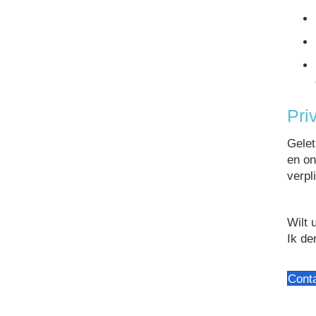
Pri
Gelet
en on
verpl
Wilt 
Ik de
Cont