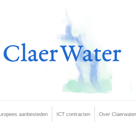
uropees aanbesteden
ICT contracten
Over Claerwate