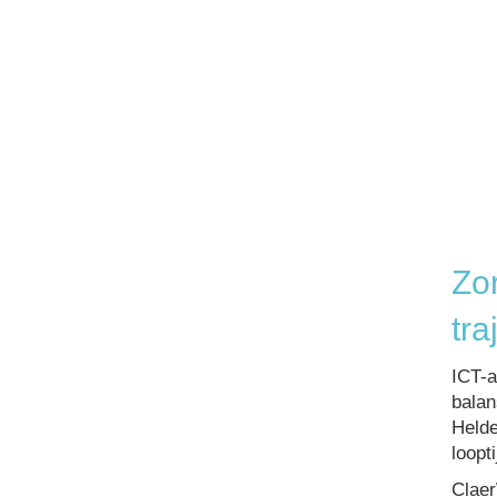
Zo
tra
ICT-a
balan
Helde
loopt
Claer