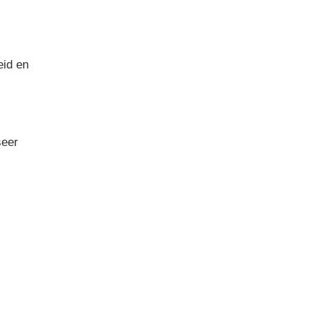
eid en
seer