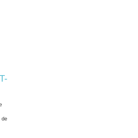
T-
e
s de